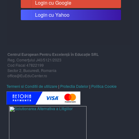
Login cu Google
Login cu Yahoo
Centrul European Pentru Excelență în Educație SRL
Reg. Comerţului J40/5121/2023
Cod Fiscal 47822199
Sector 2, Bucuresti, Romania
office@EuEduCenter.ro
Termeni si Conditii de utilizare
|
Protectia Datelor
|
Politica Cookie